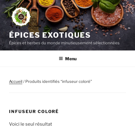
Aller
au
contenu
principal
ÉPICES EXOTIQUES
Épices et herbes du monde minutieusement sélectionnées
Menu
Accueil
/ Produits identifiés “infuseur coloré”
INFUSEUR COLORÉ
Voici le seul résultat