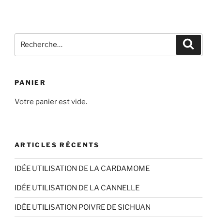
a
plusieurs
variations.
Recherche
Les
Recher
pour
options
:
peuvent
être
PANIER
choisies
sur
Votre panier est vide.
la
page
du
ARTICLES RÉCENTS
produit
IDÉE UTILISATION DE LA CARDAMOME
IDÉE UTILISATION DE LA CANNELLE
IDÉE UTILISATION POIVRE DE SICHUAN