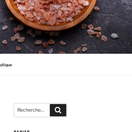
utique
Recherche
Recherche
pour
:
PANIER