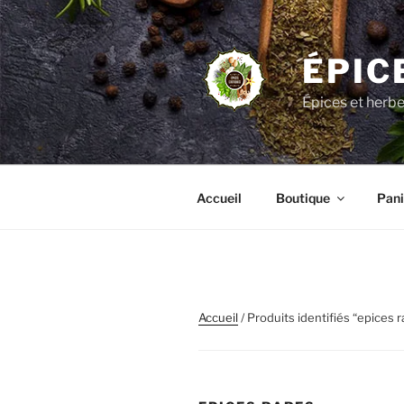
Aller
au
contenu
ÉPIC
principal
Épices et herb
Accueil
Boutique
Pani
Accueil
/ Produits identifiés “epices r