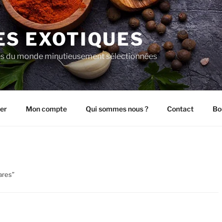
ES EXOTIQUES
es du monde minutieusement sélectionnées
er
Mon compte
Qui sommes nous ?
Contact
Bo
ares”