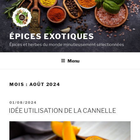
Aller
au
contenu
principal
ÉPICES EXOTIQUES
Épices et herbes du monde minutieusement sélectionnées
Menu
MOIS :
AOÛT 2024
PUBLIÉ
01/08/2024
LE
IDÉE UTILISATION DE LA CANNELLE