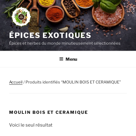
Aller
au
contenu
principal
ÉPICES EXOTIQUES
Épices et herbes du monde minutieusement sélectionnées
Menu
Accueil
/ Produits identifiés “MOULIN BOIS ET CERAMIQUE”
MOULIN BOIS ET CERAMIQUE
Voici le seul résultat