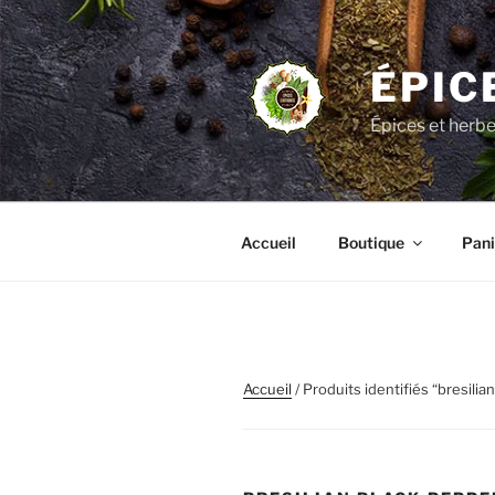
Aller
au
contenu
ÉPIC
principal
Épices et herb
Accueil
Boutique
Pani
Accueil
/ Produits identifiés “bresilia