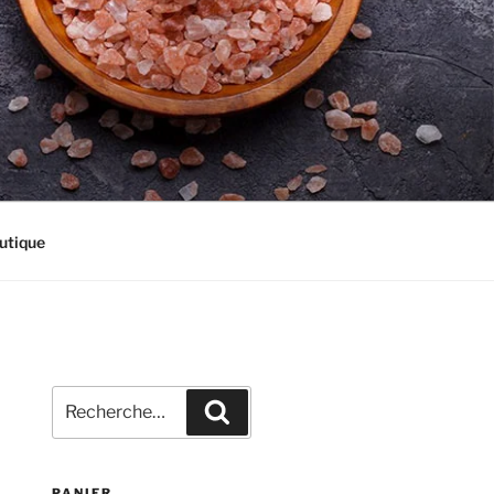
utique
Recherche
Recherche
pour
:
PANIER