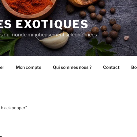
ES EXOTIQUES
es du monde minutieusement sélectionnées
er
Mon compte
Qui sommes nous ?
Contact
Bo
n black pepper”