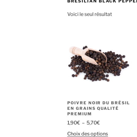
BRESILIAN BLACK PEPPE
Voici le seul résultat
POIVRE NOIR DU BRÉSIL
EN GRAINS QUALITÉ
PREMIUM
Plage
1,90
€
–
5,70
€
de
Ce
Choix des options