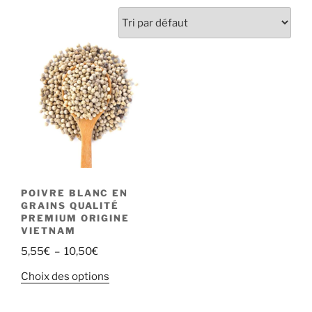
POIVRE BLANC EN
GRAINS QUALITÉ
PREMIUM ORIGINE
VIETNAM
Plage
5,55
€
–
10,50
€
de
Ce
Choix des options
prix :
produit
5,55€
a