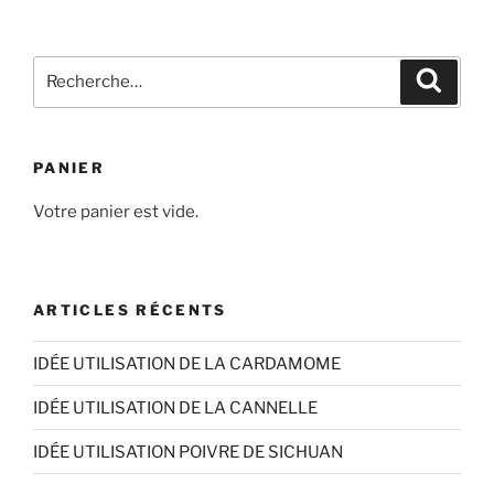
à
plusieurs
10,50€
variations.
Recherche
Les
Recher
pour
options
:
peuvent
être
PANIER
choisies
sur
Votre panier est vide.
la
page
du
ARTICLES RÉCENTS
produit
IDÉE UTILISATION DE LA CARDAMOME
IDÉE UTILISATION DE LA CANNELLE
IDÉE UTILISATION POIVRE DE SICHUAN