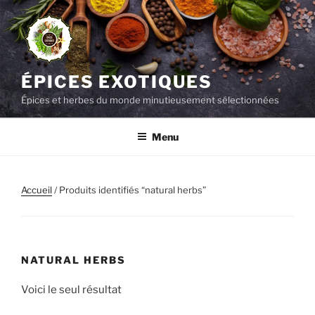
Aller
au
contenu
principal
ÉPICES EXOTIQUES
Épices et herbes du monde minutieusement sélectionnées
Menu
Accueil
/ Produits identifiés “natural herbs”
NATURAL HERBS
Voici le seul résultat