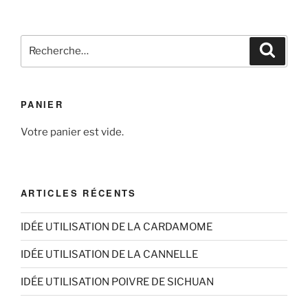
à
plusieurs
6,40€
variations.
Recherche
Reche
Les
pour
options
:
peuvent
être
PANIER
choisies
sur
Votre panier est vide.
la
page
du
ARTICLES RÉCENTS
produit
IDÉE UTILISATION DE LA CARDAMOME
IDÉE UTILISATION DE LA CANNELLE
IDÉE UTILISATION POIVRE DE SICHUAN