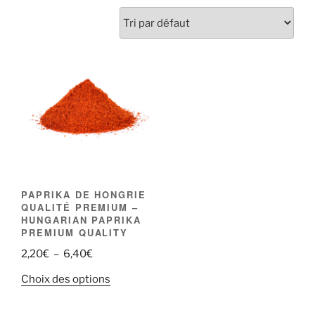
PAPRIKA DE HONGRIE
QUALITÉ PREMIUM –
HUNGARIAN PAPRIKA
PREMIUM QUALITY
Plage
2,20
€
–
6,40
€
de
Ce
Choix des options
prix :
produit
2,20€
a