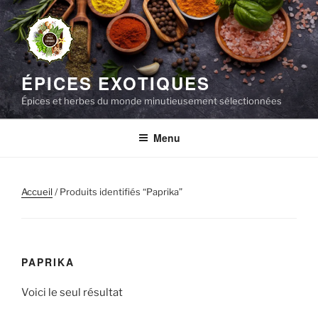
Aller
au
contenu
principal
ÉPICES EXOTIQUES
Épices et herbes du monde minutieusement sélectionnées
Menu
Accueil
/ Produits identifiés “Paprika”
PAPRIKA
Voici le seul résultat