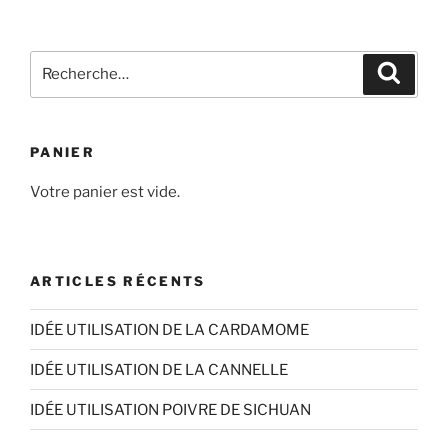
à
plusieurs
6,40€
variations.
Recherche
Les
Recher
pour
options
:
peuvent
être
PANIER
choisies
sur
Votre panier est vide.
la
page
du
ARTICLES RÉCENTS
produit
IDÉE UTILISATION DE LA CARDAMOME
IDÉE UTILISATION DE LA CANNELLE
IDÉE UTILISATION POIVRE DE SICHUAN