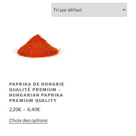
PAPRIKA DE HONGRIE
QUALITÉ PREMIUM –
HUNGARIAN PAPRIKA
PREMIUM QUALITY
Plage
2,20
€
–
6,40
€
de
Ce
Choix des options
prix :
produit
2,20€
a