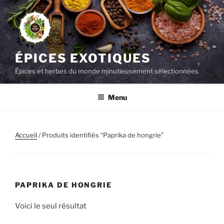
Aller
au
contenu
principal
ÉPICES EXOTIQUES
Épices et herbes du monde minutieusement sélectionnées
Menu
Accueil
/ Produits identifiés “Paprika de hongrie”
PAPRIKA DE HONGRIE
Voici le seul résultat