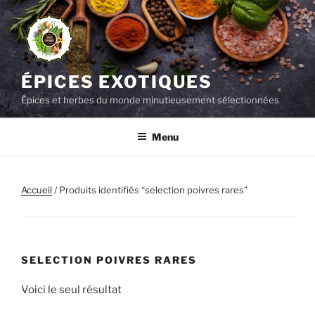
Aller
au
contenu
principal
ÉPICES EXOTIQUES
Épices et herbes du monde minutieusement sélectionnées
Menu
Accueil
/ Produits identifiés “selection poivres rares”
SELECTION POIVRES RARES
Voici le seul résultat