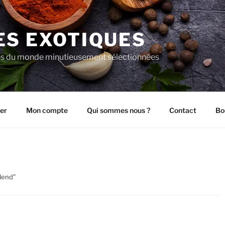
ES EXOTIQUES
es du monde minutieusement sélectionnées
er
Mon compte
Qui sommes nous ?
Contact
Bo
blend”