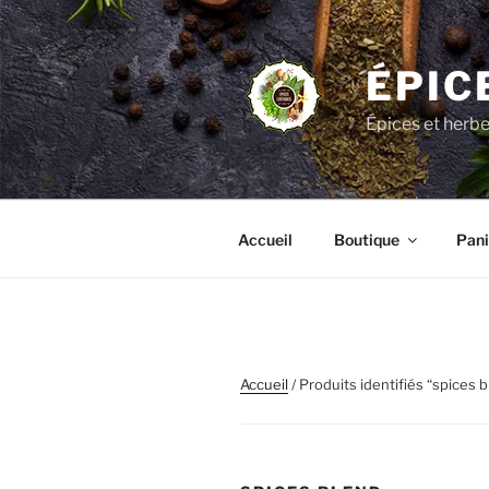
Aller
au
contenu
ÉPIC
principal
Épices et herb
Accueil
Boutique
Pani
Accueil
/ Produits identifiés “spices 