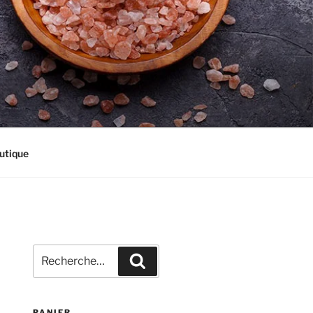
utique
Recherche
Recherche
pour
:
PANIER