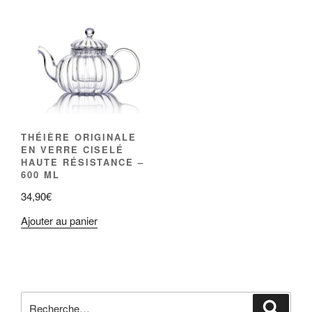
Les
options
peuvent
être
choisies
sur
la
page
THÉIÈRE ORIGINALE
du
EN VERRE CISELÉ
HAUTE RÉSISTANCE –
produit
600 ML
34,90
€
Ajouter au panier
Recherche
Reche