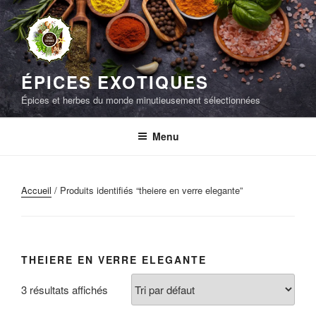
Aller
au
contenu
principal
ÉPICES EXOTIQUES
Épices et herbes du monde minutieusement sélectionnées
Menu
Accueil
/ Produits identifiés “theiere en verre elegante”
THEIERE EN VERRE ELEGANTE
3 résultats affichés