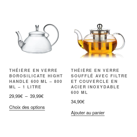
THÉIÈRE EN VERRE
THÉIÈRE EN VERRE
BOROSILICATE HIGHT
SOUFFLÉ AVEC FILTRE
HANDLE 600 ML – 800
ET COUVERCLE EN
ML – 1 LITRE
ACIER INOXYDABLE
600 ML
Plage
29,99
€
–
39,99
€
34,90
€
de
Ce
Choix des options
prix :
Ajouter au panier
produit
29,99€
a
à
plusieurs
39,99€
variations.