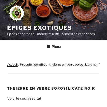
Aller
au
contenu
principal
ÉPICES EXOTIQUES
Épices et herbes du monde minutieusement sélectionnées
Menu
Accueil
/ Produits identifiés “theierre en verre borosilicate noir”
THEIERRE EN VERRE BOROSILICATE NOIR
Voici le seul résultat