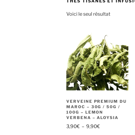
THÉS TISANES ET INFUS
Voici le seul résultat
VERVEINE PREMIUM DU
MAROC – 30G / 50G /
100G – LEMON
VERBENA – ALOYSIA
Plage
3,90
€
–
9,90
€
de