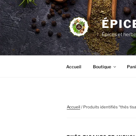
Aller
au
contenu
ÉPIC
principal
Épices et herb
Accueil
Boutique
Pani
Accueil
/ Produits identifiés “thés tis