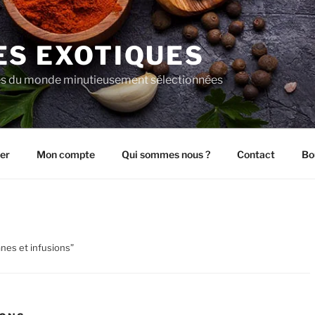
ES EXOTIQUES
es du monde minutieusement sélectionnées
er
Mon compte
Qui sommes nous ?
Contact
Bo
anes et infusions”