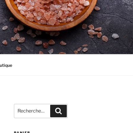
utique
Recherche
Recherche
pour
:
PANIER