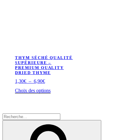
THYM SÉCHÉ QUALITÉ
SUPÉRIEURE –
PREMIUM QUALITY
DRIED THYME
Plage
1,30
€
–
6,90
€
de
Ce
Choix des options
prix :
produit
1,30€
a
à
plusieurs
6,90€
variations.
Recherche
Les
pour
Recherche
options
:
peuvent
être