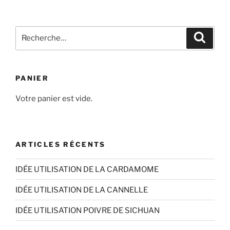
à
plusieurs
6,70€
variations.
Recherche
Les
Recher
pour
options
:
peuvent
être
PANIER
choisies
sur
Votre panier est vide.
la
page
du
ARTICLES RÉCENTS
produit
IDÉE UTILISATION DE LA CARDAMOME
IDÉE UTILISATION DE LA CANNELLE
IDÉE UTILISATION POIVRE DE SICHUAN