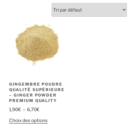
GINGEMBRE POUDRE
QUALITÉ SUPÉRIEURE
– GINGER POWDER
PREMIUM QUALITY
Plage
1,90
€
–
6,70
€
de
Ce
Choix des options
prix :
produit
1,90€
a