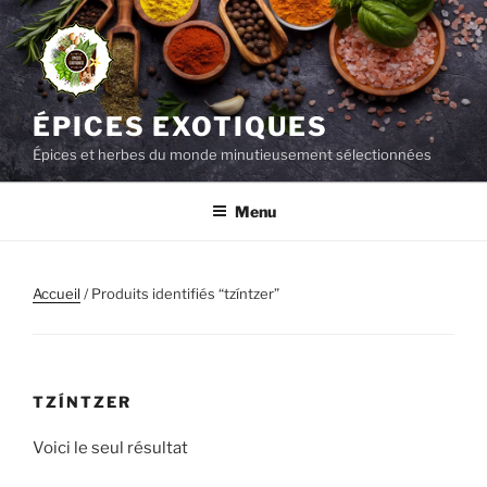
Aller
au
contenu
principal
ÉPICES EXOTIQUES
Épices et herbes du monde minutieusement sélectionnées
Menu
Accueil
/ Produits identifiés “tzíntzer”
TZÍNTZER
Voici le seul résultat