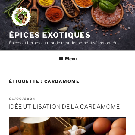
Aller
au
contenu
principal
ÉPICES EXOTIQUES
Épices et herbes du monde minutieusement sélectionnées
Menu
ÉTIQUETTE :
CARDAMOME
PUBLIÉ
01/09/2024
LE
IDÉE UTILISATION DE LA CARDAMOME