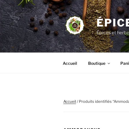
Aller
au
contenu
ÉPIC
principal
Épices et herb
Accueil
Boutique
Pani
Accueil
/ Produits identifiés “Ammod