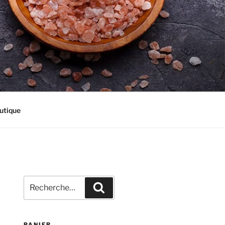
utique
Recherche
Recherche
pour
:
PANIER