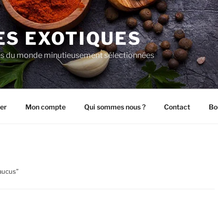
ES EXOTIQUES
es du monde minutieusement sélectionnées
er
Mon compte
Qui sommes nous ?
Contact
Bo
aucus”