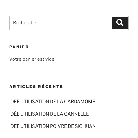
à
plusieurs
7,49€
variations.
Recherche
Les
Recher
pour
options
:
peuvent
être
PANIER
choisies
sur
Votre panier est vide.
la
page
du
ARTICLES RÉCENTS
produit
IDÉE UTILISATION DE LA CARDAMOME
IDÉE UTILISATION DE LA CANNELLE
IDÉE UTILISATION POIVRE DE SICHUAN