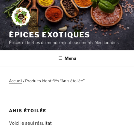
Aller
au
contenu
principal
ÉPICES EXOTIQUES
Épices et herbes du monde minutieusement sélectionnées
Menu
Accueil
/ Produits identifiés “Anis étoilée”
ANIS ÉTOILÉE
Voici le seul résultat