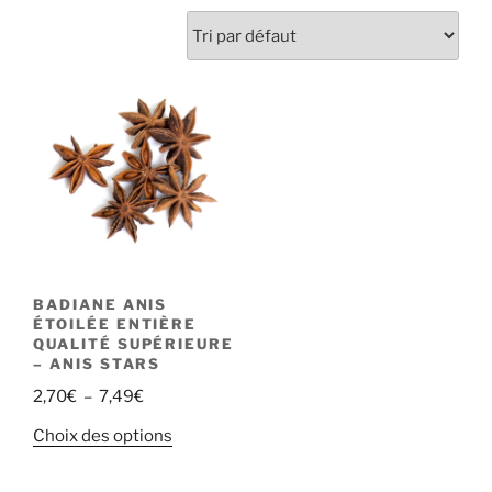
BADIANE ANIS
ÉTOILÉE ENTIÈRE
QUALITÉ SUPÉRIEURE
– ANIS STARS
Plage
2,70
€
–
7,49
€
de
Ce
Choix des options
prix :
produit
2,70€
a