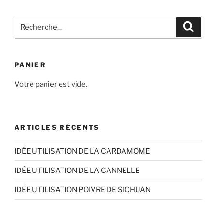
plusieurs
8,40€
variations.
Recherche
Les
Recher
pour
options
:
peuvent
être
PANIER
choisies
sur
Votre panier est vide.
la
page
du
ARTICLES RÉCENTS
produit
IDÉE UTILISATION DE LA CARDAMOME
IDÉE UTILISATION DE LA CANNELLE
IDÉE UTILISATION POIVRE DE SICHUAN