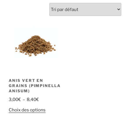
ANIS VERT EN
GRAINS (PIMPINELLA
ANISUM)
Plage
3,00
€
–
8,40
€
de
Ce
Choix des options
prix :
produit
3,00€
a
à