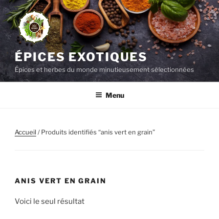
Aller
au
contenu
principal
ÉPICES EXOTIQUES
Épices et herbes du monde minutieusement sélectionnées
Menu
Accueil
/ Produits identifiés “anis vert en grain”
ANIS VERT EN GRAIN
Voici le seul résultat