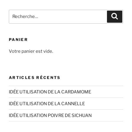
plusieurs
6,90€
variations.
Recherche
Les
Recher
pour
options
:
peuvent
être
PANIER
choisies
sur
Votre panier est vide.
la
page
du
ARTICLES RÉCENTS
produit
IDÉE UTILISATION DE LA CARDAMOME
IDÉE UTILISATION DE LA CANNELLE
IDÉE UTILISATION POIVRE DE SICHUAN