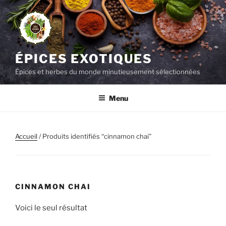
Aller
au
contenu
principal
ÉPICES EXOTIQUES
Épices et herbes du monde minutieusement sélectionnées
Menu
Accueil
/ Produits identifiés “cinnamon chai”
CINNAMON CHAI
Voici le seul résultat