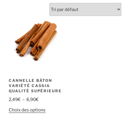
CANNELLE BÂTON
VARIÉTÉ CASSIA
QUALITÉ SUPÉRIEURE
Plage
2,49
€
–
6,90
€
de
Ce
Choix des options
prix :
produit
2,49€
a
à