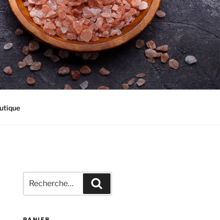
utique
Recherche
Recherche
pour
:
PANIER