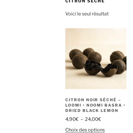
CITRON SECHÉ
Voici le seul résultat
CITRON NOIR SÉCHÉ –
LOOMI • NOOMI BASRA •
DRIED BLACK LEMON
Plage
4,90
€
–
24,00
€
de
Ce
Choix des options