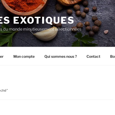
ES EXOTIQUES
es du monde minutieusement sélectionnées
er
Mon compte
Qui sommes nous ?
Contact
Bo
seché”