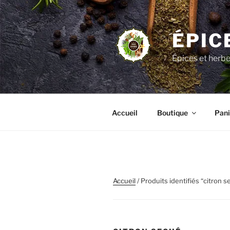
Aller
au
contenu
ÉPIC
principal
Épices et herb
Accueil
Boutique
Pani
Accueil
/ Produits identifiés “citron 