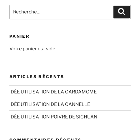
variations.
Recherche
Les
Recher
pour
options
:
peuvent
être
PANIER
choisies
sur
Votre panier est vide.
la
page
du
ARTICLES RÉCENTS
produit
IDÉE UTILISATION DE LA CARDAMOME
IDÉE UTILISATION DE LA CANNELLE
IDÉE UTILISATION POIVRE DE SICHUAN