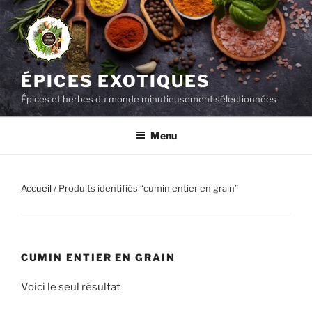
Aller
au
contenu
principal
ÉPICES EXOTIQUES
Épices et herbes du monde minutieusement sélectionnées
Menu
Accueil
/ Produits identifiés “cumin entier en grain”
CUMIN ENTIER EN GRAIN
Voici le seul résultat