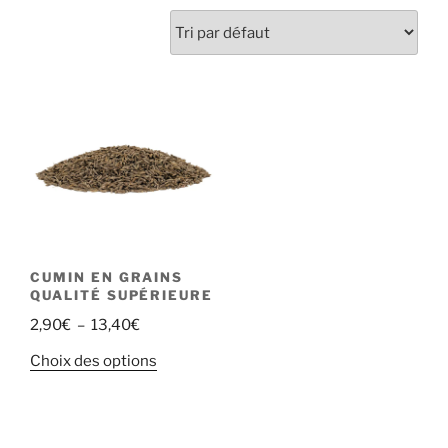
CUMIN EN GRAINS
QUALITÉ SUPÉRIEURE
Plage
2,90
€
–
13,40
€
de
Ce
Choix des options
prix :
produit
2,90€
a
à
plusieurs
13,40€