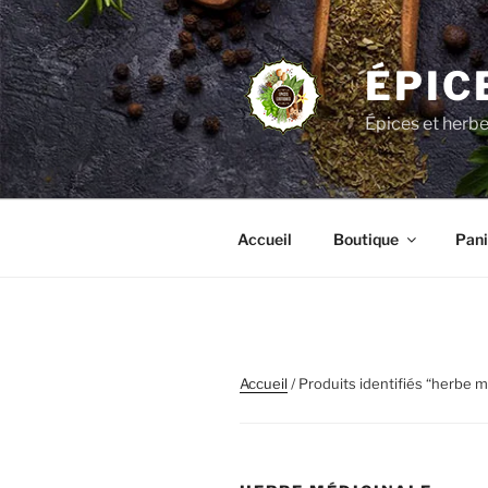
Aller
au
contenu
ÉPIC
principal
Épices et herb
Accueil
Boutique
Pani
Accueil
/ Produits identifiés “herbe m