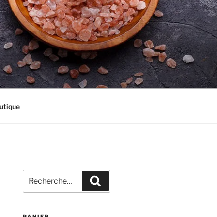
utique
Recherche
Recherche
pour
:
PANIER