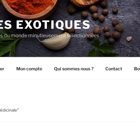
ES EXOTIQUES
es du monde minutieusement sélectionnées
er
Mon compte
Qui sommes nous ?
Contact
Bo
édicinale”