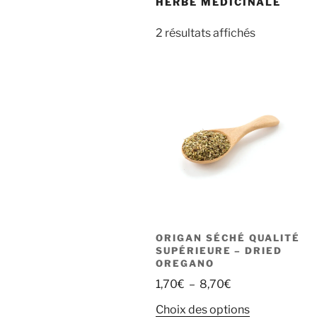
HERBE MÉDICINALE
2 résultats affichés
ORIGAN SÉCHÉ QUALITÉ
SUPÉRIEURE – DRIED
OREGANO
Plage
1,70
€
–
8,70
€
de
Ce
Choix des options