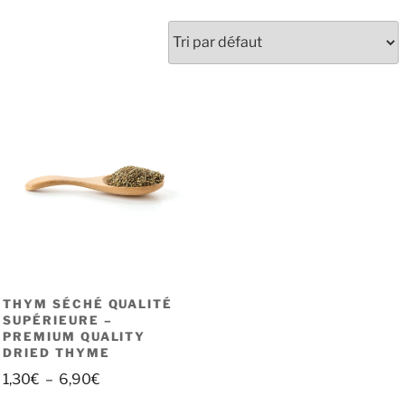
THYM SÉCHÉ QUALITÉ
SUPÉRIEURE –
PREMIUM QUALITY
DRIED THYME
Plage
1,30
€
–
6,90
€
de