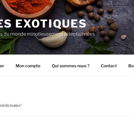
ES EXOTIQUES
es du monde minutieusement sélectionnées
er
Mon compte
Qui sommes nous ?
Contact
Bo
 médicinales”