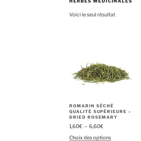
HERBES MÉDICINALES
Voici le seul résultat
ROMARIN SÉCHÉ
QUALITÉ SUPÉRIEURE –
DRIED ROSEMARY
Plage
1,60
€
–
6,60
€
de
Ce
Choix des options