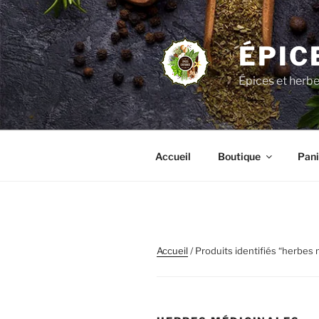
Aller
au
contenu
ÉPIC
principal
Épices et herb
Accueil
Boutique
Pani
Accueil
/ Produits identifiés “herbes