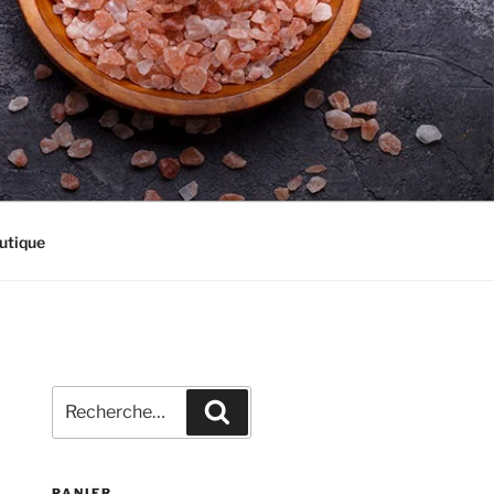
utique
Recherche
Recherche
pour
:
PANIER