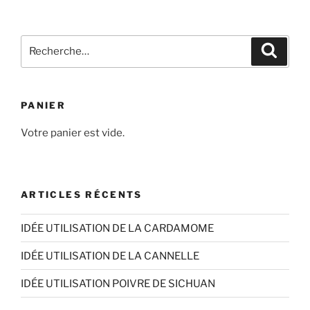
à
plusieurs
13,50€
variations.
Recherche
Les
Recher
pour
options
:
peuvent
être
PANIER
choisies
sur
Votre panier est vide.
la
page
du
ARTICLES RÉCENTS
produit
IDÉE UTILISATION DE LA CARDAMOME
IDÉE UTILISATION DE LA CANNELLE
IDÉE UTILISATION POIVRE DE SICHUAN