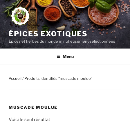
Aller
au
contenu
principal
ÉPICES EXOTIQUES
Épices et herbes du monde minutieusement sélectionnées
Menu
Accueil
/ Produits identifiés “muscade moulue”
MUSCADE MOULUE
Voici le seul résultat