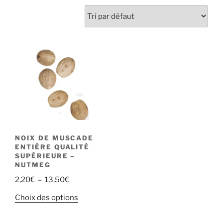
NOIX DE MUSCADE
ENTIÈRE QUALITÉ
SUPÉRIEURE –
NUTMEG
Plage
2,20
€
–
13,50
€
de
Ce
Choix des options
prix :
produit
2,20€
a