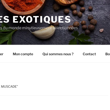
ES EXOTIQUES
es du monde minutieusement sélectionnées
er
Mon compte
Qui sommes nous ?
Contact
Bo
 DE MUSCADE”