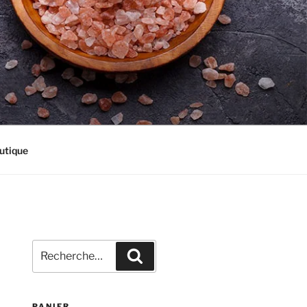
utique
Recherche
Recherche
pour
:
PANIER