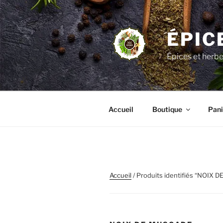
Aller
au
contenu
ÉPIC
principal
Épices et herb
Accueil
Boutique
Pani
Accueil
/ Produits identifiés “NOIX