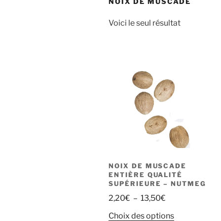
NOIX DE MUSCADE
Voici le seul résultat
NOIX DE MUSCADE
ENTIÈRE QUALITÉ
SUPÉRIEURE – NUTMEG
Plage
2,20
€
–
13,50
€
de
Ce
Choix des options