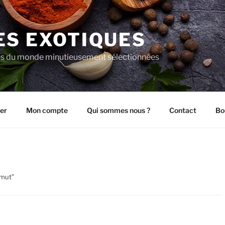
ES EXOTIQUES
es du monde minutieusement sélectionnées
er
Mon compte
Qui sommes nous ?
Contact
Bo
imut”