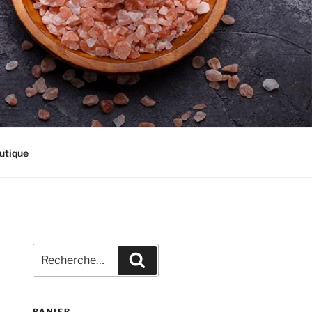
utique
Recherche
Recherche
pour
:
PANIER