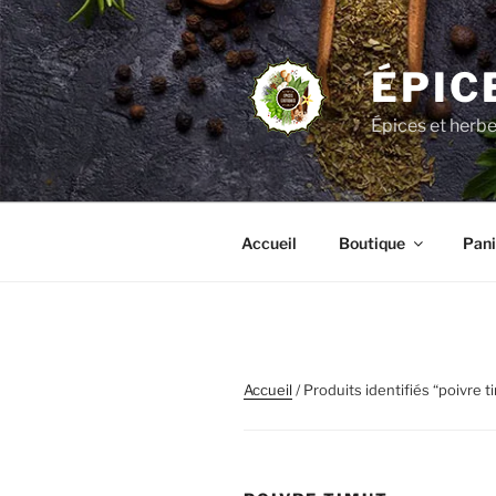
Aller
au
contenu
ÉPIC
principal
Épices et herb
Accueil
Boutique
Pani
Accueil
/ Produits identifiés “poivre t