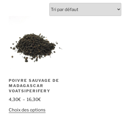
POIVRE SAUVAGE DE
MADAGASCAR
VOATSIPERIFERY
Plage
4,30
€
–
16,30
€
de
Ce
Choix des options
prix :
produit
4,30€
a
à