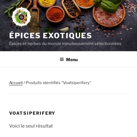
Aller
au
contenu
principal
ÉPICES EXOTIQUES
Épices et herbes du monde minutieusement sélectionnées
Menu
Accueil
/ Produits identifiés “Voatsiperifery”
VOATSIPERIFERY
Voici le seul résultat