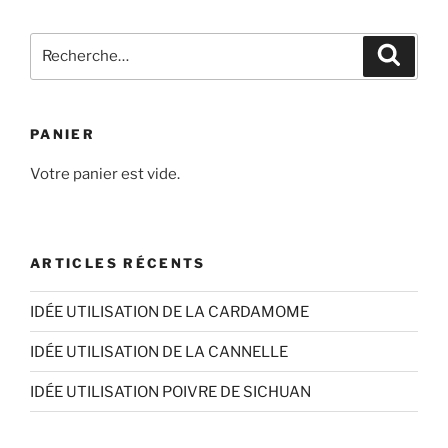
plusieurs
16,30€
variations.
Recherche
Les
Recher
pour
options
:
peuvent
être
PANIER
choisies
sur
Votre panier est vide.
la
page
du
ARTICLES RÉCENTS
produit
IDÉE UTILISATION DE LA CARDAMOME
IDÉE UTILISATION DE LA CANNELLE
IDÉE UTILISATION POIVRE DE SICHUAN