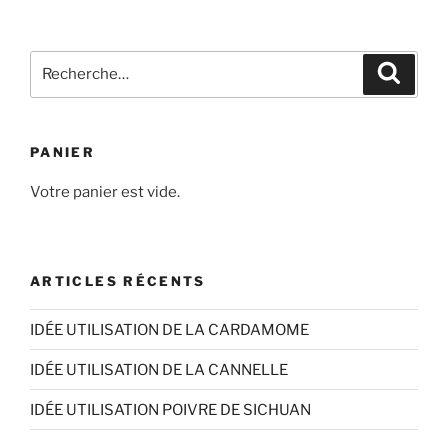
à
plusieurs
14,70€
variations.
Recherche
Les
Recher
pour
options
:
peuvent
être
PANIER
choisies
sur
Votre panier est vide.
la
page
du
ARTICLES RÉCENTS
produit
IDÉE UTILISATION DE LA CARDAMOME
IDÉE UTILISATION DE LA CANNELLE
IDÉE UTILISATION POIVRE DE SICHUAN