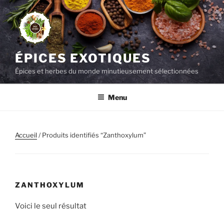
Aller
au
contenu
principal
ÉPICES EXOTIQUES
Épices et herbes du monde minutieusement sélectionnées
Menu
Accueil
/ Produits identifiés “Zanthoxylum”
ZANTHOXYLUM
Voici le seul résultat