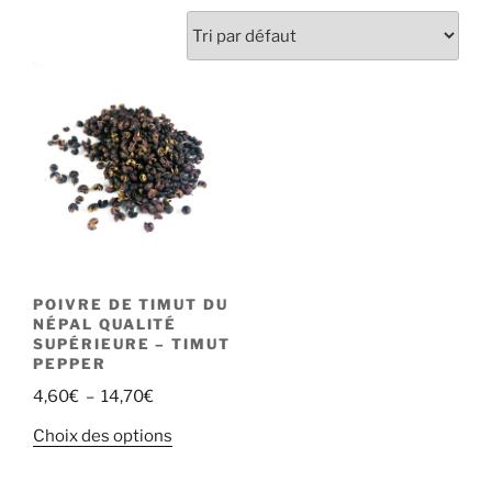
POIVRE DE TIMUT DU
NÉPAL QUALITÉ
SUPÉRIEURE – TIMUT
PEPPER
Plage
4,60
€
–
14,70
€
de
Ce
Choix des options
prix :
produit
4,60€
a