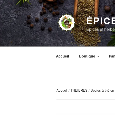
Aller
au
contenu
ÉPIC
principal
Épices et herb
Accueil
Boutique
Pan
Accueil
/
THEIERES
/ Boules à thé en 