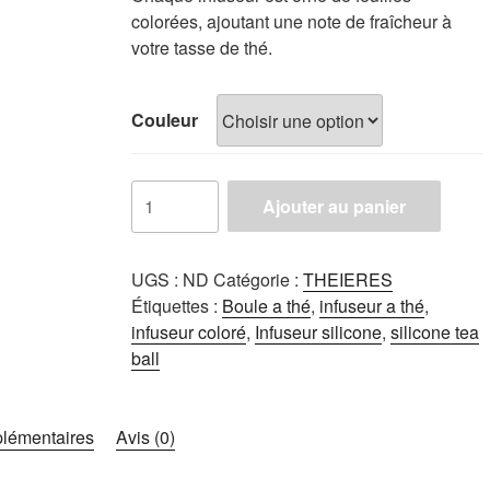
colorées, ajoutant une note de fraîcheur à
votre tasse de thé.
Couleur
quantité
Ajouter au panier
de
Boules
à
UGS :
ND
Catégorie :
THEIERES
thé
Étiquettes :
Boule a thé
,
infuseur a thé
,
en
infuseur coloré
,
Infuseur silicone
,
silicone tea
silicone
ball
alimentaire
format
feuilles
plémentaires
Avis (0)
de
thé